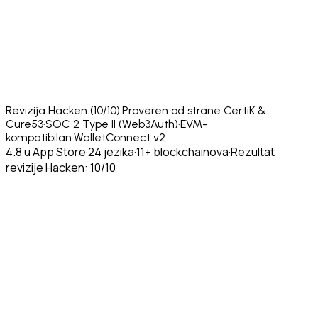
Revizija Hacken (10/10)
·
Proveren od strane CertiK &
Cure53
·
SOC 2 Type II (Web3Auth)
·
EVM-
kompatibilan
·
WalletConnect v2
4.8 u App Store
·
24 jezika
·
11+ blockchainova
·
Rezultat
revizije Hacken: 10/10