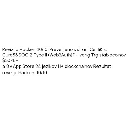
Revizija Hacken (10/10)
·
Preverjeno s strani CertiK &
Cure53
·
SOC 2 Type II (Web3Auth)
·
11+ verig
·
Trg stablecoinov
$307B+
4.8 v App Store
·
24 jezikov
·
11+ blockchainov
·
Rezultat
revizije Hacken: 10/10