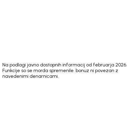
⚠️ No
⚠️ Annual
⚠️ N
Security
✅ Hacken
public
audit, no
publi
Audit
10/10
audit score
public score
scor
⚠️
Face ID +
✅ Both
✅ Biometric +
✅
Sending
Biometric
standard
passcode
Biom
PIN
only
Euro
✅ O
Stablecoins
✅ Yes
✅ ERC-20
✅ Yes
Sola
(EURC)
Na podlagi javno dostopnih informacij od februarja 2026.
Funkcije so se morda spremenile. bonuz ni povezan z
navedenimi denarnicami.