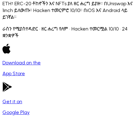
ETH፣ ERC-20 ቶከኖችን እና NFTs ያለ ዘር ሐረግ ይያዙ። በUniswap እና
1inch ይለውጡ። Hacken ተመርምሮ 10/10። በiOS እና Android ላይ
ይገኛል።
ራስን የሚያስተዳድር · ዘር ሐረግ የለም · Hacken ተመርሟል 10/10 · 24
ቋንቋዎች
Download on the
App Store
Get it on
Google Play