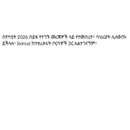
App
⚠️ Multiple
⚠️ 8+
⚠️ ~5
✅ 24
Languages
⚠️ No
⚠️ No
⚠️ No
Security
✅ Hacken
public
public
public
Audit
10/10
score
score
score
በየካቲት 2026 በይፋ የተገኙ መረጃዎች ላይ የተመሰረተ። ባህሪያት ሊለወጡ
ይችላሉ። bonuz ከተዘረዘሩት ቦርሳዎች ጋር አልተገናኘም።