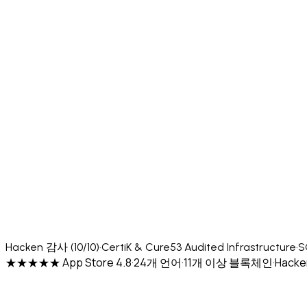
Hacken 감사 (10/10)
·
CertiK & Cure53 Audited Infrastructure
·
S
★★★★★ App Store 4.8
·
24개 언어
·
11개 이상 블록체인
·
Hacke