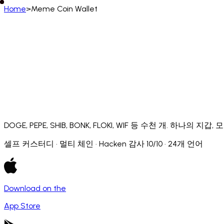
Home
>
Meme Coin Wallet
한국어
English
Deutsch
Français
Español
Português (BR)
Afrikaans
አማርኛ
Български
Català
Čeština
Dans
Français (CA)
Français (FR)
עברית
हिन्दी
Hrvatski
Ma
Slovenčina
Slovenščina
Српски
Svenska
Kiswahili
DOGE, PEPE, SHIB, BONK, FLOKI, WIF 등 수천 개. 하나
셀프 커스터디 · 멀티 체인 · Hacken 감사 10/10 · 24개 언어
Download on the
App Store