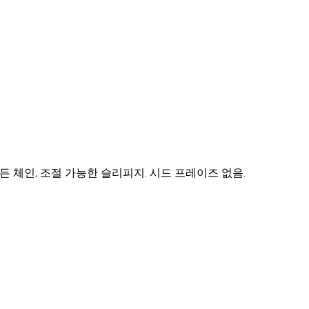
Italiano
Русский
Türkçe
日本語
한국어
中文 (简体
k
Ελληνικά
English (UK)
English (US)
Español (LatAm)
gyar
Íslenska
Lietuvių
Latviešu
Bahasa Melayu
Ned
Українська
اردو
Yorùbá
中文 (香港)
中文 (繁體)
isiZu
의 지갑, 모든 체인, 조절 가능한 슬리피지. 시드 프레이즈 없음.