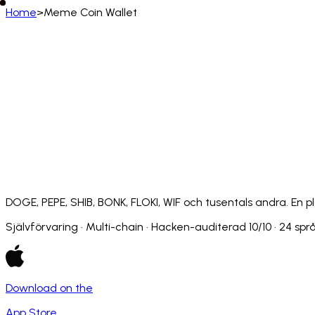
Home
>
Meme Coin Wallet
Svenska
English
Deutsch
Français
Español
Português (BR)
Afrikaans
አማርኛ
Български
Català
Čeština
Dansk
Français (CA)
Français (FR)
עברית
हिन्दी
Hrvatski
Ma
Slovenčina
Slovenščina
Српски
Svenska
Kiswahili
DOGE, PEPE, SHIB, BONK, FLOKI, WIF och tusentals andra. En pl
Självförvaring · Multi-chain · Hacken-auditerad 10/10 · 24 spr
Download on the
App Store