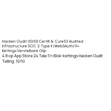
Hacken Oudit (10/10)
·
CertiK & Cure53 Audited
Infrastructure
·
SOC 2 Type II (Web3Auth)
·
11+
Kettings
·
Verstelbare Glip
4.8 op App Store
·
24 Tale
·
11+ Blok-kettings
·
Hacken Oudit
Telling: 10/10