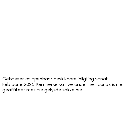
✅
Fiat On-
✅ Mercuryo,
MoonPay,
✅ Yes
✅ Yes
Ramp
MoonPay
Robinhood
App
⚠️ Limited
⚠️ 8+
⚠️ Limited
✅ 24
Languages
⚠️ Annual
⚠️ No
⚠️ No
Security
✅ Hacken
audit, no
public
public
Audit
10/10
public
score
audit sco
score
✅
⚠️
Face ID +
✅ Both
✅
Biometric
Biometric
Sending PIN
standard
Biometric
+
only
passcode
Gebaseer op openbaar beskikbare inligting vanaf
Februarie 2026. Kenmerke kan verander het. bonuz is nie
geaffilieer met die gelysde sakke nie.