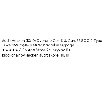
Audit Hacken (10/10)
·
Overené CertiK & Cure53
·
SOC 2 Type
II (Web3Auth)
·
11+ sietí
·
Nastaviteľný slippage
★★★★★ 4.8 v App Store
·
24 jazykov
·
11+
blockchainov
·
Hacken audit skóre: 10/10