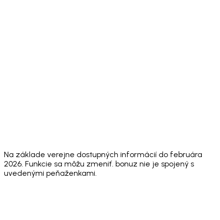
Token
✅ Yes
✅ Yes
✅ Yes
address
Import
✅
Fiat On-
✅ Mercuryo,
MoonPay,
✅ Yes
✅ Yes
Ramp
MoonPay
Robinhood
App
⚠️ Limited
⚠️ 8+
⚠️ Limited
✅ 24
Languages
⚠️ Annual
⚠️ No
⚠️ No
Security
✅ Hacken
audit, no
public
public
Audit
10/10
public
score
audit sco
score
✅
⚠️
Face ID +
✅ Both
✅
Biometric
Biometric
Sending PIN
standard
Biometric
+
only
passcode
Na základe verejne dostupných informácií do februára
2026. Funkcie sa môžu zmeniť. bonuz nie je spojený s
uvedenými peňaženkami.