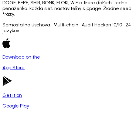
DOGE, PEPE, SHIB, BONK, FLOKI, WIF a tisíce ďalších. Jedna
peňaženka, každá sieť, nastaviteľný slippage. Žiadne seed
frázy.
Samostatná úschova · Multi-chain · Audit Hacken 10/10 · 24
jazykov
Download on the
App Store
Get it on
Google Play