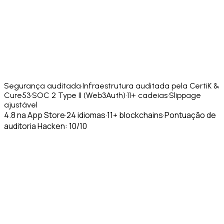
Segurança auditada
·
Infraestrutura auditada pela CertiK &
Cure53
·
SOC 2 Type II (Web3Auth)
·
11+ cadeias
·
Slippage
ajustável
4.8 na App Store
·
24 idiomas
·
11+ blockchains
·
Pontuação de
auditoria Hacken: 10/10