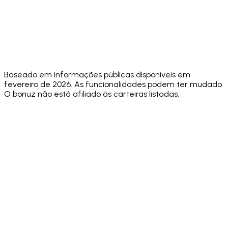
Security
✅ Hacken
audit, no
public
public
Audit
10/10
public
score
audit sco
score
✅
⚠️
Face ID +
✅ Both
✅
Biometric
Biometric
Sending PIN
standard
Biometric
+
only
passcode
Baseado em informações públicas disponíveis em
fevereiro de 2026. As funcionalidades podem ter mudado.
O bonuz não está afiliado às carteiras listadas.