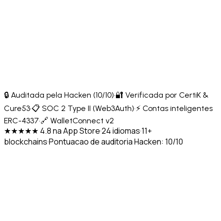
🔒 Auditada pela Hacken (10/10)
·
🔐 Verificada por CertiK &
Cure53
·
📋 SOC 2 Type II (Web3Auth)
·
⚡ Contas inteligentes
ERC-4337
·
🔗 WalletConnect v2
★★★★★ 4.8 na App Store
·
24 idiomas
·
11+
blockchains
·
Pontuacao de auditoria Hacken: 10/10