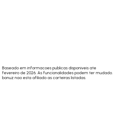
Built-in DEX
MetaMask
✅ Yes
✅ Yes
aggregators
Swaps
⚠️ FlexGas
✅ Core
Gasless
ecosystem
❌ No
❌ No
on select
Actions
actions
networks
App
⚠️ Multiple
⚠️ 8+
⚠️ ~10
✅ 24
Languages
⚠️ No
⚠️ No
⚠️ No public
Security
✅ Hacken
public
public
Audit
10/10
score
score
score
Unlimited
✅ Yes
✅ Yes
✅ Yes
❌ No
Wallets
Baseado em informacoes publicas disponiveis ate
fevereiro de 2026. As funcionalidades podem ter mudado.
bonuz nao esta afiliado as carteiras listadas.