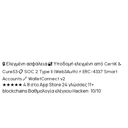
🔒 Ελεγμένη ασφάλεια
·
🔐 Υποδομή ελεγμένη από CertiK &
Cure53
·
📋 SOC 2 Type II (Web3Auth)
·
⚡ ERC-4337 Smart
Accounts
·
🔗 WalletConnect v2
★★★★★ 4.8 στο App Store
·
24 γλώσσες
·
11+
blockchains
·
Βαθμολογία ελέγχου Hacken: 10/10