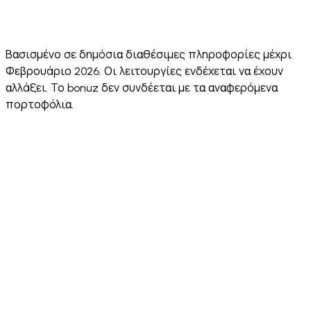
Audit
10/10
score
score
score
Unlimited
✅ Yes
✅ Yes
✅ Yes
❌ No
Wallets
Βασισμένο σε δημόσια διαθέσιμες πληροφορίες μέχρι
Φεβρουάριο 2026. Οι λειτουργίες ενδέχεται να έχουν
αλλάξει. Το bonuz δεν συνδέεται με τα αναφερόμενα
πορτοφόλια.