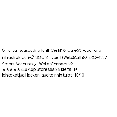
🔒 Turvallisuusauditoitu
·
🔐 CertiK & Cure53 -auditoitu
infrastruktuuri
·
📋 SOC 2 Type II (Web3Auth)
·
⚡ ERC-4337
Smart Accounts
·
🔗 WalletConnect v2
★★★★★ 4.8 App Storessa
·
24 kieltä
·
11+
lohkoketjua
·
Hacken-auditoinnin tulos: 10/10