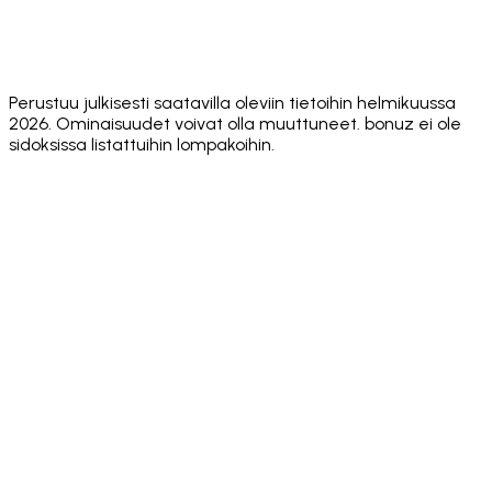
Security
✅ Hacken
public
public
Audit
10/10
score
score
score
Unlimited
✅ Yes
✅ Yes
✅ Yes
❌ No
Wallets
Perustuu julkisesti saatavilla oleviin tietoihin helmikuussa
2026. Ominaisuudet voivat olla muuttuneet. bonuz ei ole
sidoksissa listattuihin lompakoihin.