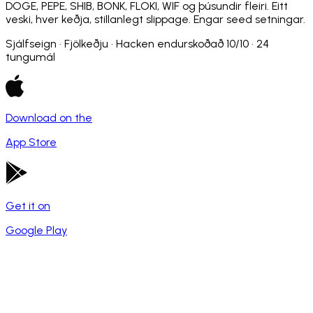
DOGE, PEPE, SHIB, BONK, FLOKI, WIF og þúsundir fleiri. Eitt
veski, hver keðja, stillanlegt slippage. Engar seed setningar.
Sjálfseign · Fjölkeðju · Hacken endurskoðað 10/10 · 24
tungumál
Download on the
App Store
Get it on
Google Play