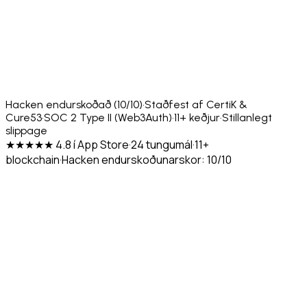
Hacken endurskoðað (10/10)
·
Staðfest af CertiK &
Cure53
·
SOC 2 Type II (Web3Auth)
·
11+ keðjur
·
Stillanlegt
slippage
★★★★★ 4.8 í App Store
·
24 tungumál
·
11+
blockchain
·
Hacken endurskoðunarskor: 10/10