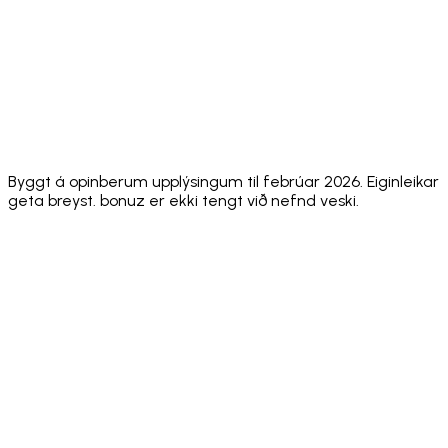
⚠️ Annual
⚠️ No
⚠️ No
Security
✅ Hacken
audit, no
public
public
Audit
10/10
public
score
audit sco
score
✅
⚠️
Face ID +
✅ Both
✅
Biometric
Biometric
Sending PIN
standard
Biometric
+
only
passcode
Byggt á opinberum upplýsingum til febrúar 2026. Eiginleikar
geta breyst. bonuz er ekki tengt við nefnd veski.