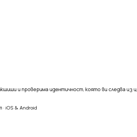
Italiano
Русский
Türkçe
日本語
한국어
中文 (简体
k
Ελληνικά
English (UK)
English (US)
Español (LatAm)
gyar
Íslenska
Lietuvių
Latviešu
Bahasa Melayu
Ned
Українська
اردو
Yorùbá
中文 (香港)
中文 (繁體)
isiZ
бакшиши и проверима идентичност, която ви следва из 
· iOS & Android