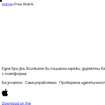
Home
>
Free Biolink
Български
English
Deutsch
Français
Español
Português (BR)
Afrikaans
አማርኛ
Български
Català
Čeština
Dans
Français (CA)
Français (FR)
עברית
हिन्दी
Hrvatski
Ma
Slovenčina
Slovenščina
Српски
Svenska
Kiswahili
Една връзка, всичките ви социални мрежи, директни 
с платформа.
Безплатно · Самоуправляемо · Проверена идентичност 
Download on the