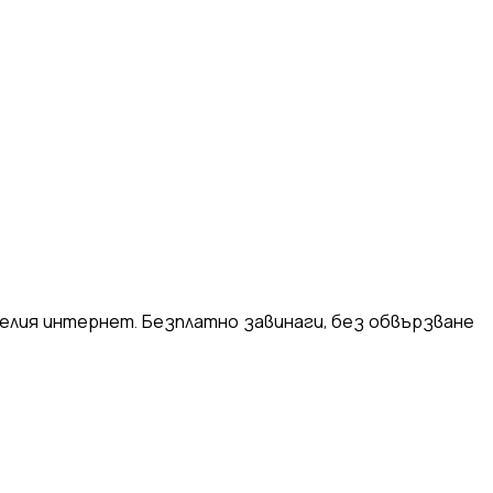
)
Polski
ไทย
Tiếng Việt
Bahasa Indonesia
العربية
Español (España)
Eesti
فارسی
Suomi
Filipino
erlands
Norsk
Português
Português (PT)
Română
ulu
целия интернет. Безплатно завинаги, без обвързване