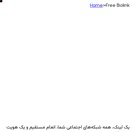
Home
>
Free B
فارسی
English
Deutsch
Français
Español
Português
Italiano
Русский
Türkçe
日本語
한국어
中
(简体)
Polski
ไทย
Tiếng Việt
Bahasa Indonesia
Català
Български
አማርኛ
Afrikaans
العربية
Čeština
Dansk
Ελληνικά
English (UK)
English (U
فارسی
Eesti
Español (España)
Español (LatAm)
ברית
Français (FR)
Français (CA)
Filipino
Suomi
हिन्दी
Hrvatski
Magyar
Íslenska
Lietuvių
Latvi
Bahasa Melayu
Nederlands
Norsk
Português
Português (PT)
Română
Slovenčina
Slovenščina
Yo
اردو
Українська
Kiswahili
Svenska
Српски
中文 (香港)
中文 (繁體)
isiZulu
نک، همه شبکه‌های اجتماعی شما، انعام مستقیم و یک هویت