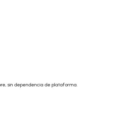
)
Polski
ไทย
Tiếng Việt
Bahasa Indonesia
العربية
Español (España)
Eesti
فارسی
Suomi
Filipino
erlands
Norsk
Português
Português (PT)
Română
ulu
mpre, sin dependencia de plataforma.