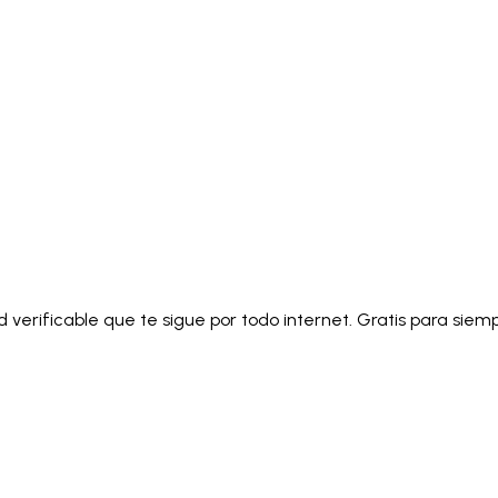
Italiano
Русский
Türkçe
日本語
한국어
中文 (简体
Ελληνικά
English (UK)
English (US)
Español (LatAm)
gyar
Íslenska
Lietuvių
Latviešu
Bahasa Melayu
Ned
Українська
اردو
Yorùbá
中文 (香港)
中文 (繁體)
isiZ
d verificable que te sigue por todo internet. Gratis para sie