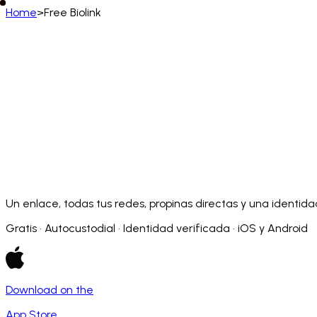
Home
>
Free Biolink
Español (España)
English
Deutsch
Français
Español
Português (BR)
Afrikaans
አማርኛ
Български
Català
Čeština
Dansk
Français (CA)
Français (FR)
עברית
हिन्दी
Hrvatski
Ma
Slovenčina
Slovenščina
Српски
Svenska
Kiswahili
Un enlace, todas tus redes, propinas directas y una identida
Gratis · Autocustodial · Identidad verificada · iOS y Android
Download on the
App Store