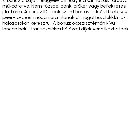
A bonuz a saját felügyeletű lifestyle alkalmazás, tárcával
működtetve. Nem tőzsde, bank, bróker vagy befektetési
platform. A bonuz ID-dnek szánt borravalók és fizetések
peer-to-peer módon áramlanak a mögöttes blokklánc-
hálózatokon keresztül. A bonuz ökoszisztémán kívüli,
láncon belüli tranzakciókra hálózati díjak vonatkozhatnak.
·
·
·
·
·
·
·
·
·
·
·
·