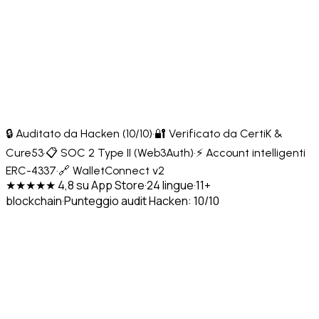
🔒 Auditato da Hacken (10/10)
·
🔐 Verificato da CertiK &
Cure53
·
📋 SOC 2 Type II (Web3Auth)
·
⚡ Account intelligenti
ERC-4337
·
🔗 WalletConnect v2
★★★★★ 4,8 su App Store
·
24 lingue
·
11+
blockchain
·
Punteggio audit Hacken: 10/10