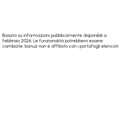
(WalletConnect)
dApps
Adjustable
✅ 0.1% – 20%
✅ Yes
✅ Yes
✅ Yes
Slippage
❌ Seed
❌ Seed
❌ Seed
Optional Key
✅ Private key or
phrase
phrase
phrase
Export
seed phrase
only
only
only
Basato su informazioni pubblicamente disponibili a
febbraio 2026. Le funzionalità potrebbero essere
cambiate. bonuz non è affiliato con i portafogli elencati.